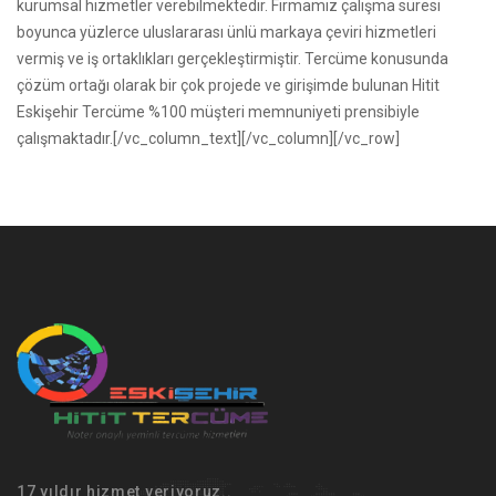
kurumsal hizmetler verebilmektedir. Firmamız çalışma süresi
boyunca yüzlerce uluslararası ünlü markaya çeviri hizmetleri
vermiş ve iş ortaklıkları gerçekleştirmiştir. Tercüme konusunda
çözüm ortağı olarak bir çok projede ve girişimde bulunan Hitit
Eskişehir Tercüme %100 müşteri memnuniyeti prensibiyle
çalışmaktadır.[/vc_column_text][/vc_column][/vc_row]
17 yıldır hizmet veriyoruz..