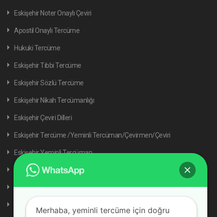
Eskişehir Noter Onaylı Çeviri
Apostil Onaylı Tercüme
Hukuki Tercüme
Eskişehir Tıbbi Tercüme
Eskişehir Sözlü Tercüme
Eskişehir Nikah Tercümanlığı
Eskişehir Çeviri Dilleri
Eskişehir Tercüme /Yeminli Tercüman/Çevirmen/Çeviri
Eskişehir Yeminli Tercüman
Eskişehir Tercüme Dilleri
Akademik Tercüme
Tercüme Fiyatları
Merhaba, yeminli tercüme için doğru