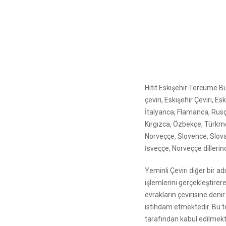
Hitit Eskişehir Tercüme Bü
çeviri, Eskişehir Çeviri, 
İtalyanca, Flamanca, Rus
Kırgızca, Özbekçe, Türkm
Norveççe, Slovence, Slov
İsveççe, Norveççe dillerin
Yeminli Çeviri diğer bir a
işlemlerini gerçekleştir
evrakların çevirisine deni
istihdam etmektedir. Bu 
tarafından kabul edilmekted