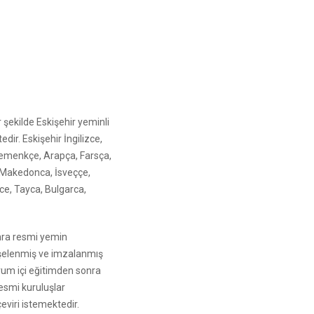
 şekilde Eskişehir yeminli
dir. Eskişehir İngilizce,
lemenkçe, Arapça, Farsça,
 Makedonca, İsveççe,
e, Tayca, Bulgarca,
onra resmi yemin
aşelenmiş ve imzalanmış
urum içi eğitimden sonra
esmi kuruluşlar
çeviri istemektedir.