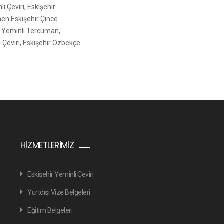
i Çeviri, Eskişehir
men Eskişehir Çince
ce Yeminli Tercüman,
 Çeviri, Eskişehir Özbekçe
HIZMETLERIMIZ
Eskişehir Yeminli Çeviri
Yurtdışı Vize Belgeleri
Eğitim Belgeleri