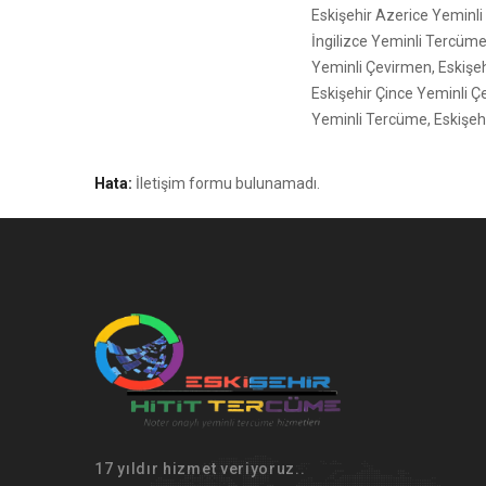
Eskişehir Azerice Yeminli 
İngilizce Yeminli Tercüme
Yeminli Çevirmen, Eskişeh
Eskişehir Çince Yeminli Ç
Yeminli Tercüme, Eskişeh
Hata:
İletişim formu bulunamadı.
17 yıldır hizmet veriyoruz..