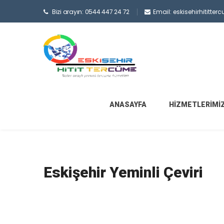
Bizi arayın: 0544 447 24 72
Email: eskisehirhititt
ANASAYFA
HIZMETLERIMI
Eskişehir Yeminli Çeviri