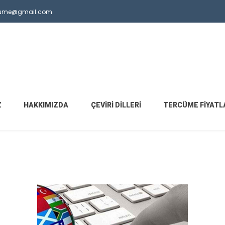
ercume@gmail.com
Z
HAKKIMIZDA
ÇEVIRI DILLERI
TERCÜME FIYATL