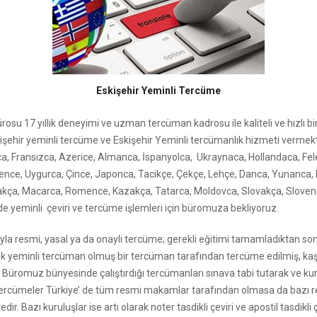
Eskişehir Yeminli Tercüme
rosu 17 yıllık deneyimi ve uzman tercüman kadrosu ile kaliteli ve hızlı bir
Eskişehir yeminli tercüme ve Eskişehir Yeminli tercümanlık hizmeti vermekte
ça, Fransızca, Azerice, Almanca, İspanyolca, Ukraynaca, Hollandaca, Fe
ence, Uygurca, Çince, Japonca, Tacikçe, Çekçe, Lehçe, Danca, Yunanca,
akça, Macarca, Romence, Kazakça, Tatarca, Moldovca, Slovakça, Slovenc
de yeminli çeviri ve tercüme işlemleri için büromuza bekliyoruz.
dıyla resmi, yasal ya da onaylı tercüme; gerekli eğitimi tamamladıktan s
erek yeminli tercüman olmuş bir tercüman tarafından tercüme edilmiş, k
r. Büromuz bünyesinde çalıştırdığı tercümanları sınava tabi tutarak ve k
tercümeler Türkiye’ de tüm resmi makamlar tarafından olmasa da bazı r
ir. Bazı kuruluşlar ise artı olarak noter tasdikli çeviri ve apostil tasdikli 