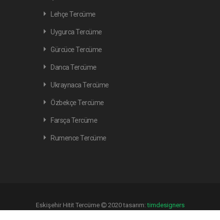
Lehçe Tercüme
Uygurca Tercüme
Gürcüce Tercüme
Danca Tercüme
Ukraynaca Tercüme
Özbekçe Tercüme
Farsça Tercüme
Rumence Tercüme
Eskişehir Hitit Tercüme
2020 tasarım:
timdesigners