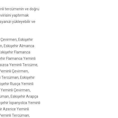
inli tercümenin ve doğru
Çevirisini yaptırmak
yanızı yükleyebilir ve
i Çevirmen, Eskişehir
n, Eskişehir Almanca
Eskişehir Flamanca
ehir Flamanca Yeminli
ansızca Yeminli Tercüme,
 Yeminli Çevirmen,
li Tercüman, Eskişehir
kişehir Rusça Yeminli
 Yeminli Çevirmen,
cüman, Eskişehir Arapça
işehir İspanyolca Yeminli
ir Azerice Yeminli
 Yeminli Tercüman,