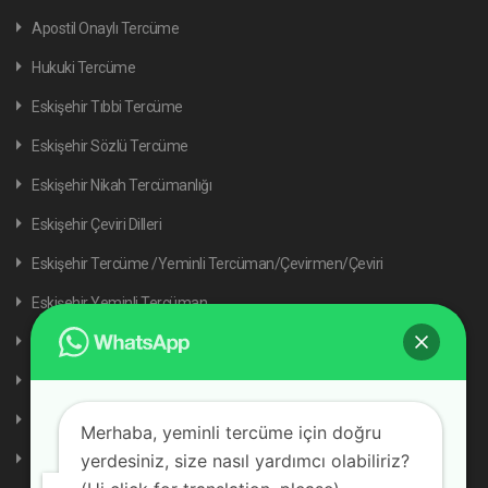
Apostil Onaylı Tercüme
Hukuki Tercüme
Eskişehir Tıbbi Tercüme
Eskişehir Sözlü Tercüme
Eskişehir Nikah Tercümanlığı
Eskişehir Çeviri Dilleri
Eskişehir Tercüme /Yeminli Tercüman/Çevirmen/Çeviri
Eskişehir Yeminli Tercüman
Eskişehir Tercüme Dilleri
Akademik Tercüme
Tercüme Fiyatları
Merhaba, yeminli tercüme için doğru
yerdesiniz, size nasıl yardımcı olabiliriz?
Referanslar