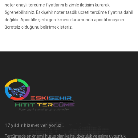
noter onaylı tercüme fiyatlarını bizimle iletişim kurarak
öğrenebilirsiniz. Eskişehir noter tasdik ücreti tercüme fiyatına dahil
değildir. Apostille şerhi gerekmesi durumunda apostil onayının
ücretsiz olduğunu belirtmek isteriz.
17 yıldır hizmet veriyoruz..
Tercümede en önemli husus olan kalite, doğruluk ve aslına uygunluk