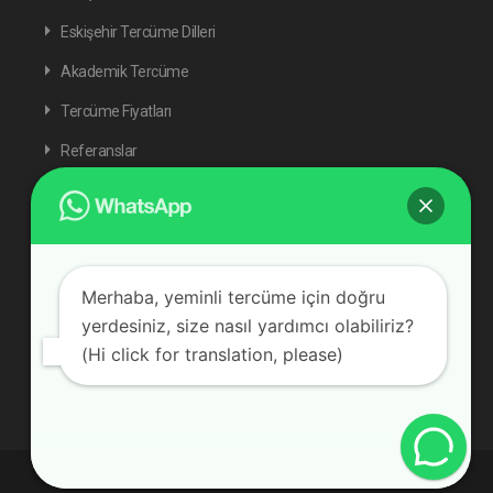
Eskişehir Tercüme Dilleri
Akademik Tercüme
Tercüme Fiyatları
Referanslar
İletişim 05444472472
Merhaba, yeminli tercüme için doğru
yerdesiniz, size nasıl yardımcı olabiliriz?
(Hi click for translation, please)