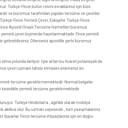
oruz. Türkçe-Fince bütün resmi evraklarınız için bize
rdır ve büromuz tarafından yapılan tercüme ve çeviriler
Türkçe-Fince Yeminli Çeviri, Eskişehir Türkçe-Fince
-Fince Apostil Onaylı Tercüme hizmetleri büromuz
yeminli çeviri biçiminde hazırlanmaktadır. Fince yeminli
getirebilirsiniz. Dilerseniz apostille şerhi büromuz
 olma yolunda ilerliyor. İşte artan bu ticaret potansiyeli de
Fince çeviri uzmanı tahsis etmesini istemeniz en
yeminli tercüme gerektirmemektedir. Normal belgeler
er kesinlikle yeminli tercüme gerektirmektedir.
uyor. Türkiye Hindistan’a , ağırlıklı olarak mobilya
ok akıllıca olur. Bu uzman sayesinde , tüm yazışmalarınız
et duyarlar. Fince tercüme ihtiyaçlarınız için en doğru