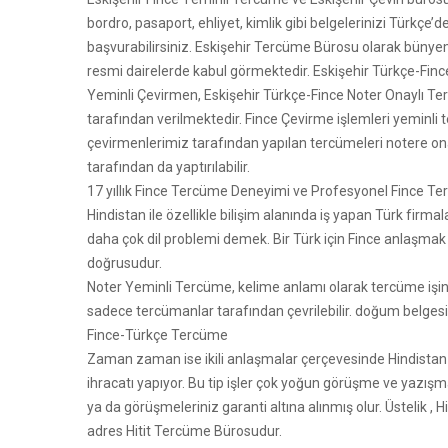
bordro, pasaport, ehliyet, kimlik gibi belgelerinizi Türkçe
başvurabilirsiniz. Eskişehir Tercüme Bürosu olarak büny
resmi dairelerde kabul görmektedir. Eskişehir Türkçe-Finc
Yeminli Çevirmen, Eskişehir Türkçe-Fince Noter Onaylı Te
tarafından verilmektedir. Fince Çevirme işlemleri yeminli 
çevirmenlerimiz tarafından yapılan tercümeleri notere ona
tarafından da yaptırılabilir.
17 yıllık Fince Tercüme Deneyimi ve Profesyonel Fince T
Hindistan ile özellikle bilişim alanında iş yapan Türk firma
daha çok dil problemi demek. Bir Türk için Fince anlaşmak
doğrusudur.
Noter Yeminli Tercüme, kelime anlamı olarak tercüme işin
sadece tercümanlar tarafından çevrilebilir. doğum belgesi, 
Fince-Türkçe Tercüme
Zaman zaman ise ikili anlaşmalar çerçevesinde Hindistan fir
ihracatı yapıyor. Bu tip işler çok yoğun görüşme ve yazış
ya da görüşmeleriniz garanti altına alınmış olur. Üstelik , 
adres Hitit Tercüme Bürosudur.