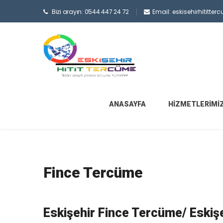
Bizi arayın: 0544 447 24 72
Email: eskisehirhititt
ANASAYFA
HIZMETLERIMI
Fince Tercüme
Eskişehir Fince Tercüme/ Eskişe