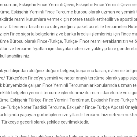
ercüman, Eskişehir Fince Yeminli Çeviri, Eskişehir Fince Yeminli Çevirme
ercüme, Eskişehir Yeminli Fince Tercüme bürosu olarak uzman ve yeminli 
kdirde resmi kurumlara vermek için notere tasdik ettirebilir ve apostil o
siniz. Dilerseniz tarafımıza ödeyeceğiniz paket ücret ile tercümeleri Note
için Fince sigorta belgeleriniz ve banka kredisi işlemleriniz için Fince m
üme Bürosu olarak Fince-Türkçe, Türkçe- Fince resmi evraklarınızın ve öğ
atları ve tercüme fiyatları için dosyaları sitemize yükleyip bize gönderebi
llanabilirsiniz.
k yurtdışından aldığınız doğum belgesi, boşanma kararı, evlenme belgesi,
eye/ Türkçe’den Fince’ya yeminli ve noter onaylı tercüme olarak yapıp siz
larak bünyemizde çalışan Fince Yeminli Tercümanlar konularında uzman 
klilik belgeleri yeminli tercüme işlemlerimiz ile resmi dairelerde ve sigo
rcüme, Eskişehir Türkçe-Fince Yeminli Tercüman, Eskişehir Fince-Türkçe Y
ince-Türkçe Noter Tasdikli Tercüme, Eskişehir Fince-Türkçe Apostil Onay
 yurtdışında yaşayan gurbetçilerimize yıllardır tercüme hizmeti vermektedi
Türkçeye geçerli olarak şekilde çevrilmektedir.
 olarak Türkiye’den aldığınız doğum belgesi, boşanma kararı, evlenme bel