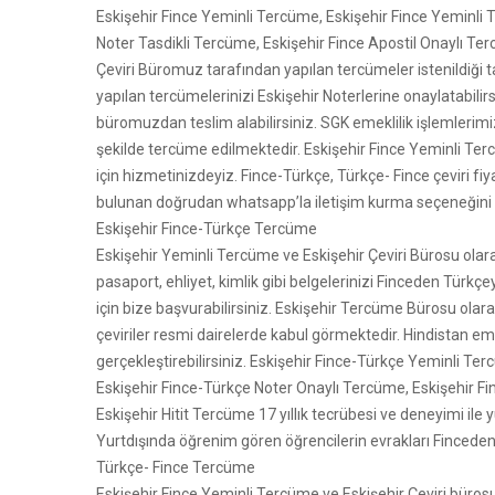
Eskişehir Fince Yeminli Tercüme, Eskişehir Fince Yeminli T
Noter Tasdikli Tercüme, Eskişehir Fince Apostil Onaylı T
Çeviri Büromuz tarafından yapılan tercümeler istenildiği ta
yapılan tercümelerinizi Eskişehir Noterlerine onaylatabilir
büromuzdan teslim alabilirsiniz. SGK emeklilik işlemlerimiz 
şekilde tercüme edilmektedir. Eskişehir Fince Yeminli Terc
için hizmetinizdeyiz. Fince-Türkçe, Türkçe- Fince çeviri fiy
bulunan doğrudan whatsapp’la iletişim kurma seçeneğini ku
Eskişehir Fince-Türkçe Tercüme
Eskişehir Yeminli Tercüme ve Eskişehir Çeviri Bürosu olara
pasaport, ehliyet, kimlik gibi belgelerinizi Finceden Türkç
için bize başvurabilirsiniz. Eskişehir Tercüme Bürosu o
çeviriler resmi dairelerde kabul görmektedir. Hindistan eme
gerçekleştirebilirsiniz. Eskişehir Fince-Türkçe Yeminli Te
Eskişehir Fince-Türkçe Noter Onaylı Tercüme, Eskişehir F
Eskişehir Hitit Tercüme 17 yıllık tecrübesi ve deneyimi ile
Yurtdışında öğrenim gören öğrencilerin evrakları Finceden 
Türkçe- Fince Tercüme
Eskişehir Fince Yeminli Tercüme ve Eskişehir Çeviri bürosu