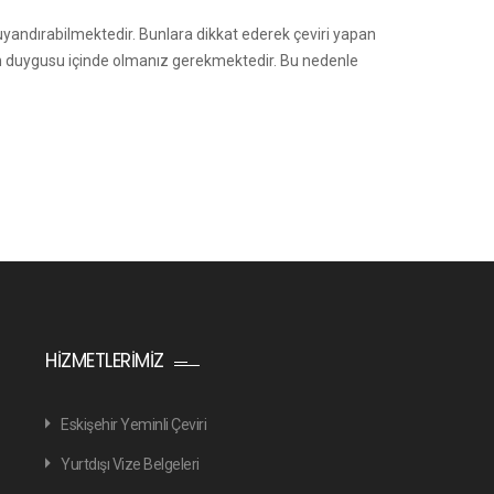
uyandırabilmektedir. Bunlara dikkat ederek çeviri yapan
ven duygusu içinde olmanız gerekmektedir. Bu nedenle
HIZMETLERIMIZ
Eskişehir Yeminli Çeviri
Yurtdışı Vize Belgeleri