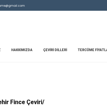
ercume@gmail.com
Z
HAKKIMIZDA
ÇEVIRI DILLERI
TERCÜME FIYATL
hir Fince Çeviri/