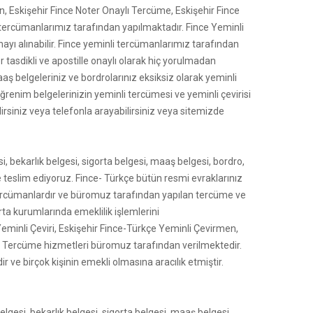
n, Eskişehir Fince Noter Onaylı Tercüme, Eskişehir Fince
tercümanlarımız tarafından yapılmaktadır. Fince Yeminli
nayı alınabilir. Fince yeminli tercümanlarımız tarafından
r tasdikli ve apostille onaylı olarak hiç yorulmadan
aaş belgeleriniz ve bordrolarınız eksiksiz olarak yeminli
renim belgelerinizin yeminli tercümesi ve yeminli çevirisi
lirsiniz veya telefonla arayabilirsiniz veya sitemizde
 bekarlık belgesi, sigorta belgesi, maaş belgesi, bordro,
e teslim ediyoruz. Fince- Türkçe bütün resmi evraklarınız
tercümanlardır ve büromuz tarafından yapılan tercüme ve
rta kurumlarında emeklilik işlemlerini
eminli Çeviri, Eskişehir Fince-Türkçe Yeminli Çevirmen,
lı Tercüme hizmetleri büromuz tarafından verilmektedir.
r ve birçok kişinin emekli olmasına aracılık etmiştir.
gesi, bekarlık belgesi, sigorta belgesi, maaş belgesi,