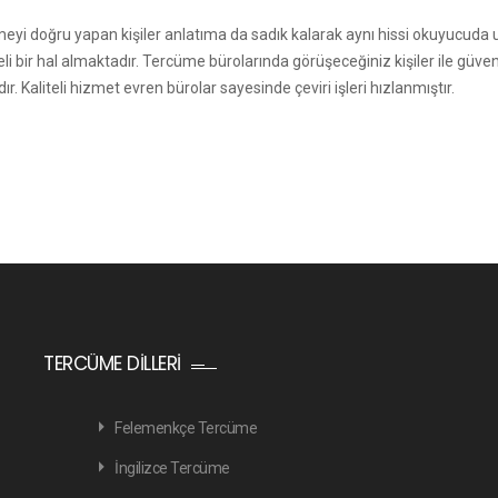
meyi doğru yapan kişiler anlatıma da sadık kalarak aynı hissi okuyucuda 
li bir hal almaktadır. Tercüme bürolarında görüşeceğiniz kişiler ile gü
Kaliteli hizmet evren bürolar sayesinde çeviri işleri hızlanmıştır.
TERCÜME DILLERI
Felemenkçe Tercüme
İngilizce Tercüme