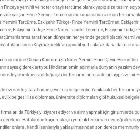
’den Finceye yeminli ve noter onaylı tercüme olarak yapıp size teslim ediy
emizde çalışan Fince Yeminli Tercümanlar konularında uzman tercümanla
e Yeminli Tercüme, Eskişehir Türkçe- Fince Yeminli Tercüman, Eskişehir 
rcüme, Eskişehir Türkçe-Fince Noter Tasdikli Tercüme, Eskişehir Türkçe
tercümanlarımız tarafından dünyanın her yerinde geçerli olacak resmi ve 
ylattıktan sonra Kaymakamlıktan apostil şerhi alarak daha da resmi hale 
ercümanlardan Oluşan Kadromuzla Noter Yeminli Fince Çeviri Hizmetleri
ların sayısı giderek artıyor. Hindistan emin adımlarla dünyanın yazılım devi
 neredeyse imkansız olduğu için bir tercüme bürosu ile anlaşıp size bir 
de uzman kişi tarafından çevrilmiş belgelerdir. Yapılacak her tercüme 
evlik belgesi, lise diploması, üniversite diplomaları gibi hukuksal belgel
maları da Türkiye’yi ziyaret ediyor ve alım yapmak için girişimlerde bulun
ma gerektirir. Hatalardan kaçınmak için yeminli tercüman desteği almak ç
Hintliler onlara , kendi lisanlarıyla yaklaşılmasından son derece memnuniy